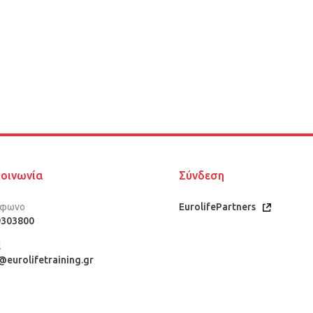
κοινωνία
Σύνδεση
έφωνο
EurolifePartners
9303800
l
@eurolifetraining.gr